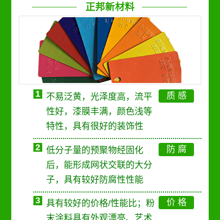
正邦新材料
1
质 感
不易泛黄，光泽度高，流平
性好，漆膜丰满，颜色浅等
特性，具有很好的装饰性
2
防 腐
低分子量的预聚物经固化
后，能形成网状交联的大分
子，具有较好防腐性性能
3
价 格
具有较好的价格/性能比；粉
末涂料具有外观漂亮、艺术