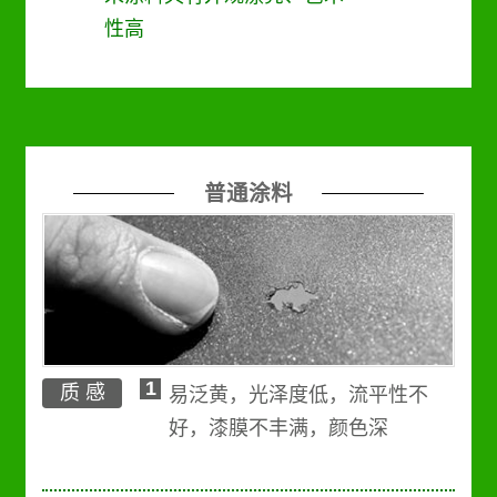
性高
普通涂料
1
质 感
易泛黄，光泽度低，流平性不
好，漆膜不丰满，颜色深