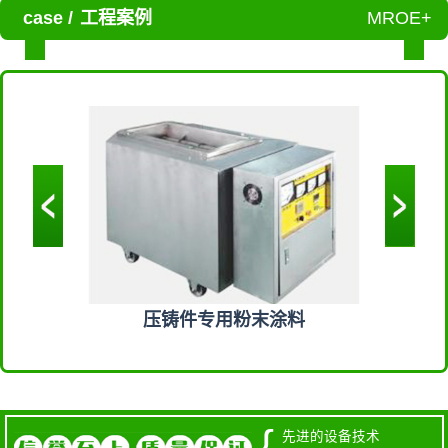
case /
工程案例
MROE+
料
压铸件专用粉末涂料
工程
{
先进的设备技术