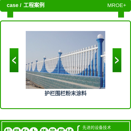
case /
工程案例
MROE+
末涂料
护栏围栏粉末涂料
机
{
先进的设备技术