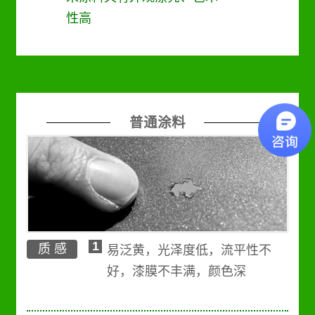
性高
普通涂料
1
质 感
易泛黄，光泽度低，流平性不
好，漆膜不丰满，颜色深