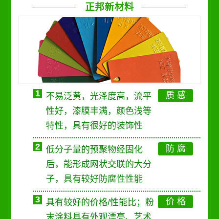
正邦新材料
1
质 感
不易泛黄，光泽度高，流平
性好，漆膜丰满，颜色浅等
特性，具有很好的装饰性
2
防 腐
低分子量的预聚物经固化
后，能形成网状交联的大分
子，具有较好防腐性性能
3
价 格
具有较好的价格/性能比；粉
末涂料具有外观漂亮、艺术