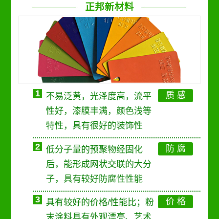
正邦新材料
1
质 感
不易泛黄，光泽度高，流平
性好，漆膜丰满，颜色浅等
特性，具有很好的装饰性
2
防 腐
低分子量的预聚物经固化
后，能形成网状交联的大分
子，具有较好防腐性性能
3
价 格
具有较好的价格/性能比；粉
末涂料具有外观漂亮、艺术