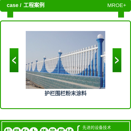
case /
工程案例
MROE+
末涂料
护栏围栏粉末涂料
机
{
先进的设备技术