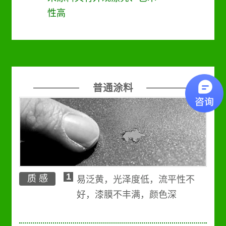
性高
普通涂料
1
质 感
易泛黄，光泽度低，流平性不
好，漆膜不丰满，颜色深